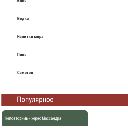
Вино
Водка
Напитки мира
Пиво
Самогон
Популярное
Неповторимый херес Массандра