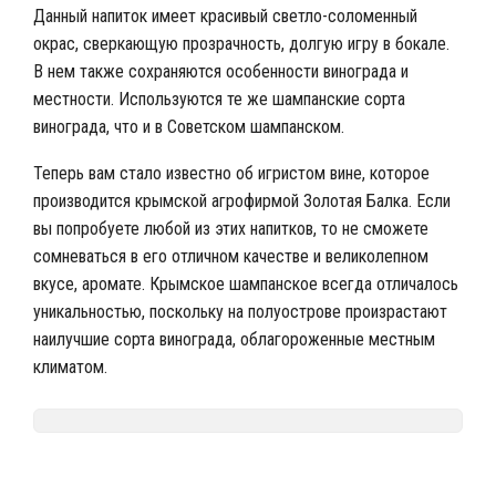
Данный напиток имеет красивый светло-соломенный
окрас, сверкающую прозрачность, долгую игру в бокале.
В нем также сохраняются особенности винограда и
местности. Используются те же шампанские сорта
винограда, что и в Советском шампанском.
Теперь вам стало известно об игристом вине, которое
производится крымской агрофирмой Золотая Балка. Если
вы попробуете любой из этих напитков, то не сможете
сомневаться в его отличном качестве и великолепном
вкусе, аромате. Крымское шампанское всегда отличалось
уникальностью, поскольку на полуострове произрастают
наилучшие сорта винограда, облагороженные местным
климатом.
Nalivali.ru
Вино
География вин
Крымские вина
/
/
/