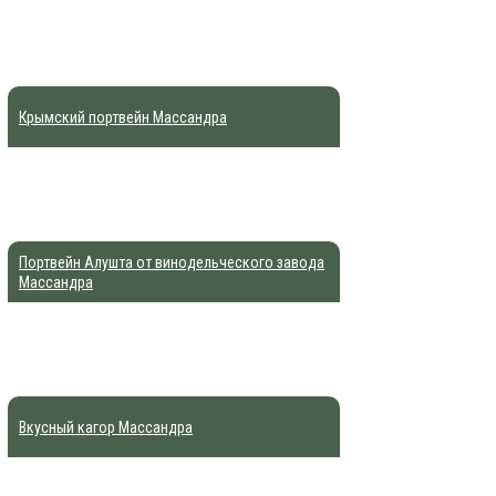
Крымский портвейн Массандра
Портвейн Алушта от винодельческого завода
Массандра
Вкусный кагор Массандра