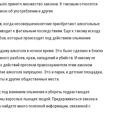
ыло принято множество законов. К таковым относятся
акон об употреблении и другие.
ев, когда несовершеннолетние приобретают алкогольные
риводит к фатальным последствиям. Еще к такому исходу
бои, которые происходят под действием опьянения.
дажу алкоголя в ночное время. Это было сделано в благих
ного разбоев, краж, нападений и убийств. И никому не
х действий пресекли правоохранители этим законом.
тие алкоголя запрещено. Это и парки, и детские площадки,
рты и другие общественные места.
к под влиянием опьянения и уберечь подрастающее
оны взрослых пьющих людей. Придерживаться закона и
ы найдете много полезной информации, связанной с