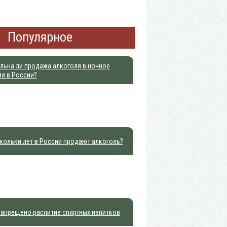
Популярное
льна ли продажа алкоголя в ночное
я в России?
кольки лет в России продают алкоголь?
запрещено распитие спиртных напитков