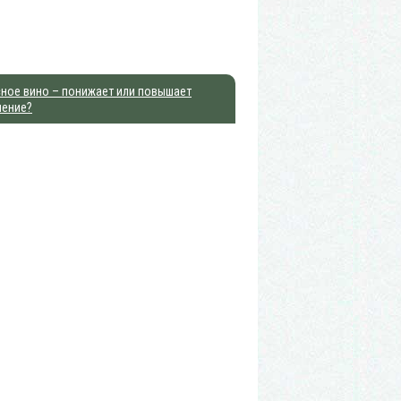
ное вино – понижает или повышает
ление?