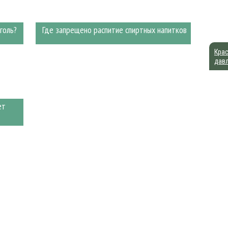
голь?
Где запрещено распитие спиртных напитков
Крас
дав
ет