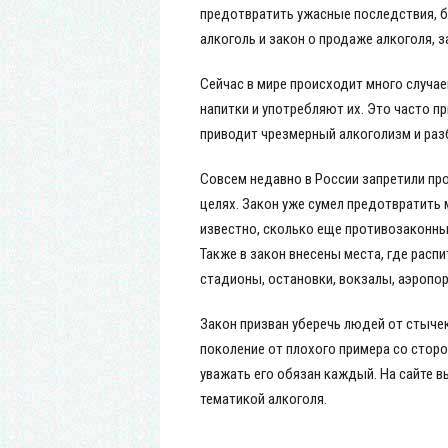
предотвратить ужасные последствия, б
алкоголь и закон о продаже алкоголя, з
Сейчас в мире происходит много случа
напитки и употребляют их. Это часто п
приводит чрезмерный алкоголизм и раз
Совсем недавно в России запретили про
целях. Закон уже сумел предотвратить м
известно, сколько еще противозаконны
Также в закон внесены места, где распи
стадионы, остановки, вокзалы, аэропо
Закон призван уберечь людей от стыче
поколение от плохого примера со стор
уважать его обязан каждый. На сайте в
тематикой алкоголя.