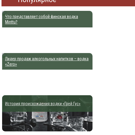
Что представляет собой финская водка
Minttu?
Лидер продаж алкогольных напитков – водка
«Zero»
История происхождения водки «Грей Гус»