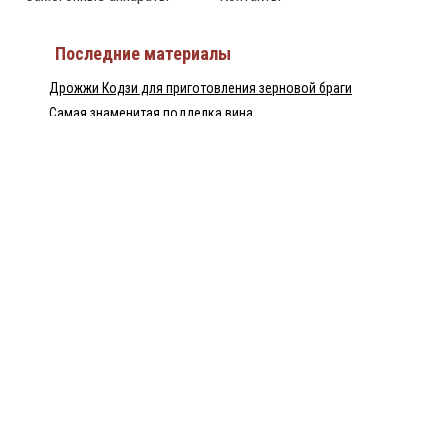
Последние материалы
Дрожжи Кодзи для приготовления зерновой браги
Самая знаменитая подделка вина
Израильский ликёр Tubi 60 — настоящий хит
Непрерывная бражная колонна — НБК
Домашний рецепт перцовки
Пилснер Урквелл — великое чешское пиво
Байцзю — китайская водка
Популярные статьи
Что представляет собой финская водка Minttu?
Лидер продаж алкогольных напитков – водка «Zero»
История происхождения водки «Грей Гус»
Чем так хороша казахстанская водка?