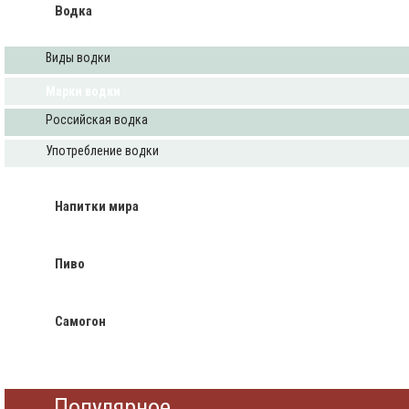
Водка
Виды водки
Марки водки
Российская водка
Употребление водки
Напитки мира
Пиво
Самогон
Популярное