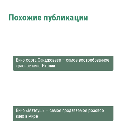
Nalivali.ru
Вино
Виноделие
Белое вино
/
/
/
Похожие публикации
Вино сорта Санджовезе – самое востребованное
красное вино Италии
Вино «Матеуш» – самое продаваемое розовое
вино в мире