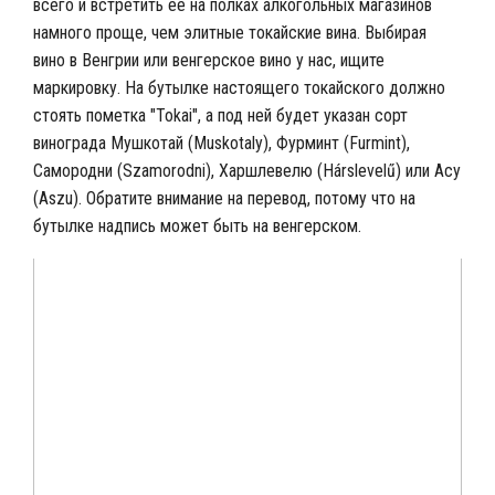
всего и встретить ее на полках алкогольных магазинов
намного проще, чем элитные токайские вина. Выбирая
вино в Венгрии или венгерское вино у нас, ищите
маркировку. На бутылке настоящего токайского должно
стоять пометка "Tokai", а под ней будет указан сорт
винограда Мушкотай (Muskotaly), Фурминт (Furmint),
Самородни (Szamorodni), Харшлевелю (Hárslevelű) или Асу
(Aszu). Обратите внимание на перевод, потому что на
бутылке надпись может быть на венгерском.