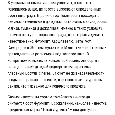
В уникальных климатических условиях, о которых
говорилось выше, не просто вызревают определенные
сорта винограда. В долине гор Токая весна проходит с
резкими оттепелями и дождями, лето очень жаркое, осень
мягкая, туманная и дождливая. Именно в таких условиях
отлично растут те сорта винограда, из которых и делают
известное вино.
Фурминт, Харшлевелю, Зета, Асу,
Самородни и Желтый мускат или Мушкотай – вот главные
претенденты на роль сырья под золотое вино.
В
конкретном климате, на конкретной земле, эти сорта в
период осенних дождей подвергаются заражению
плесенью Botrytis cinerea. За счет ее жизнедеятельности
ягоды превращаются в изюм, в них повышается уровень
сахара, что так важно для конечного продукта.
Самым известным сортом токайского винограда
считается сорт Фурминт. К сожалению, наиболее известна
средненькая марка "Токай Фурминт" – она доступнее