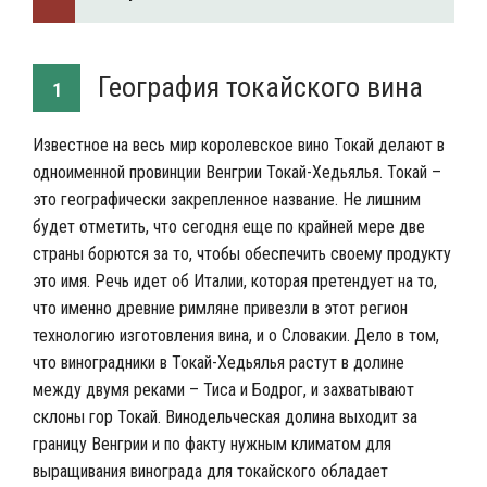
География токайского вина
1
Известное на весь мир королевское вино Токай делают в
одноименной провинции Венгрии Токай-Хедьялья. Токай –
это географически закрепленное название. Не лишним
будет отметить, что сегодня еще по крайней мере две
страны борются за то, чтобы обеспечить своему продукту
это имя. Речь идет об Италии, которая претендует на то,
что именно древние римляне привезли в этот регион
технологию изготовления вина, и о Словакии. Дело в том,
что виноградники в Токай-Хедьялья растут в долине
между двумя реками – Тиса и Бодрог, и захватывают
склоны гор Токай. Винодельческая долина выходит за
границу Венгрии и по факту нужным климатом для
выращивания винограда для токайского обладает