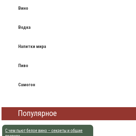
Вино
Водка
Напитки мира
Пиво
Самогон
Популярное
С чем пьют белое вино – секреты и общие
правила