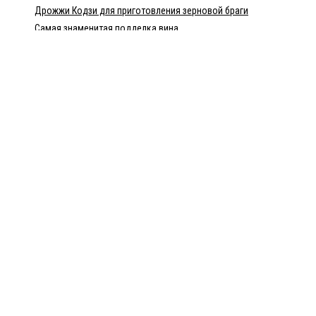
Дрожжи Кодзи для приготовления зерновой браги
Самая знаменитая подделка вина
Израильский ликёр Tubi 60 — настоящий хит
Непрерывная бражная колонна — НБК
Домашний рецепт перцовки
Пилснер Урквелл — великое чешское пиво
Байцзю — китайская водка
Популярные статьи
Что представляет собой финская водка Minttu?
Лидер продаж алкогольных напитков – водка «Zero»
История происхождения водки «Грей Гус»
Чем так хороша казахстанская водка?
Все права защищены. © 2015-2026 nalivali.ru.