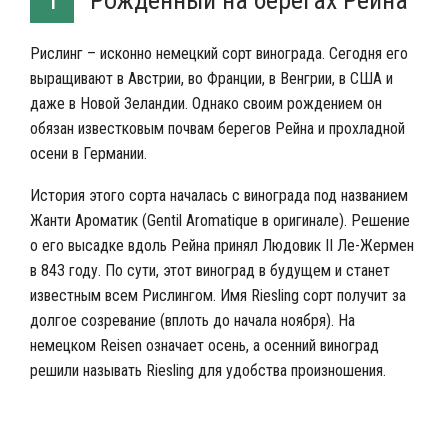
Рожденный на берегах Рейна
1
Рислинг – исконно немецкий сорт винограда. Сегодня его
выращивают в Австрии, во Франции, в Венгрии, в США и
даже в Новой Зеландии. Однако своим рождением он
обязан известковым почвам берегов Рейна и прохладной
осени в Германии.
История этого сорта началась с винограда под названием
Жанти Ароматик (
Gentil Aromatique
в оригинале). Решение
о его высадке вдоль Рейна принял Людовик II Ле-Жермен
в 843 году. По сути, этот виноград в будущем и станет
известным всем Рислингом. Имя Riesling сорт получит за
долгое созревание (вплоть до начала ноября). На
немецком Reisen означает осень, а осенний виноград
решили называть Riesling для удобства произношения.