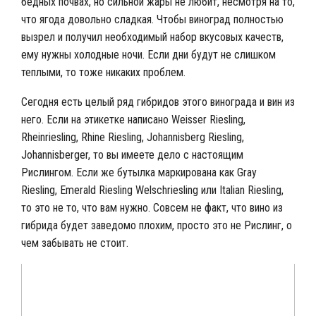
бедных почвах, но сильной жары не любит, несмотря на то,
что ягода довольно сладкая. Чтобы виноград полностью
вызрел и получил необходимый набор вкусовых качеств,
ему нужны холодные ночи. Если дни будут не слишком
теплыми, то тоже никаких проблем.
Сегодня есть целый ряд гибридов этого винограда и вин из
него. Если на этикетке написано
Weisser Riesling,
Rheinriesling, Rhine Riesling, Johannisberg Riesling,
Johannisberge
r, то вы имеете дело с настоящим
Рислингом. Если же бутылка маркирована как
Gray
Riesling, Emerald Riesling Welschriesling
или
Italian Riesling
,
то это не то, что вам нужно. Совсем не факт, что вино из
гибрида будет заведомо плохим, просто это не Рислинг, о
чем забывать не стоит.