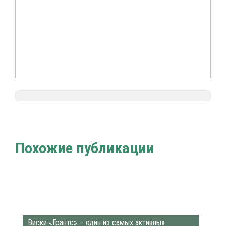
Nalivali.ru
Вино
Виноделие
Белое вино
/
/
/
Похожие публикации
Виски «Грантс» – один из самых активных