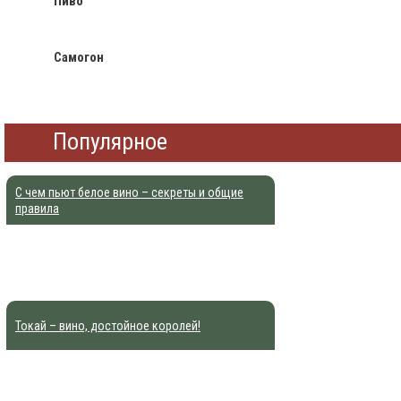
Пиво
Самогон
Популярное
С чем пьют белое вино – секреты и общие
правила
Токай – вино, достойное королей!