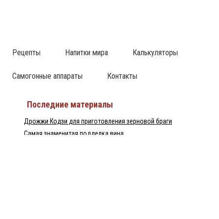
Рецепты
Напитки мира
Калькуляторы
Самогонные аппараты
Контакты
Последние материалы
Дрожжи Кодзи для приготовления зерновой браги
Самая знаменитая подделка вина
Израильский ликёр Tubi 60 — настоящий хит
Непрерывная бражная колонна — НБК
Домашний рецепт перцовки
Пилснер Урквелл — великое чешское пиво
Байцзю — китайская водка
Популярные статьи