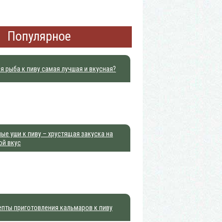
Популярное
я рыба к пиву самая лучшая и вкусная?
ые уши к пиву – хрустящая закуска на
ой вкус
пты приготовления кальмаров к пиву