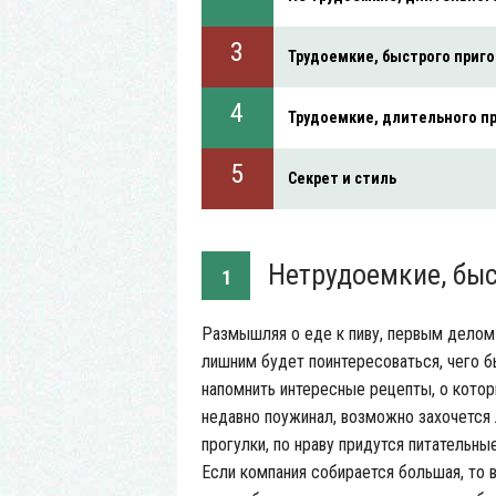
Трудоемкие, быстрого приг
Трудоемкие, длительного п
Секрет и стиль
Нетрудоемкие, быс
1
Размышляя о еде к пиву, первым делом 
лишним будет поинтересоваться, чего б
напомнить интересные рецепты, о котор
недавно поужинал, возможно захочется л
прогулки, по нраву придутся питательны
Если компания собирается большая, то в 