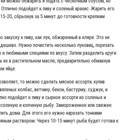
тки можно обжарить и подать с чесночным соусом, но
. Отлично подойдет к пиву и соленый арахис. Жарить его
15-20, сбрызнув за 5 минут до готовности крепким
закуску к пиву, как лук, обжаренный в кляре. Это не
ь дешево. Нужно почистить несколько луковиц, порезать
 и любимыми специями по вкусу. Затем разделить круги
ь их в растительном масле, предварительно обмакнув
ом яйце.
зволяет, то можно сделать мясное ассорти, купив
яленых колбас, ветчину, бекон, бастурму, суджук, и
пно подойдет к пиву и сырное ассорти из соленых и
о соленую и копченую рыбу. Замороженное или свежее
ить дома. Для этого его нужно нарезать тонкими
яным раствором. Через 10-15 минут рыба будет готова к