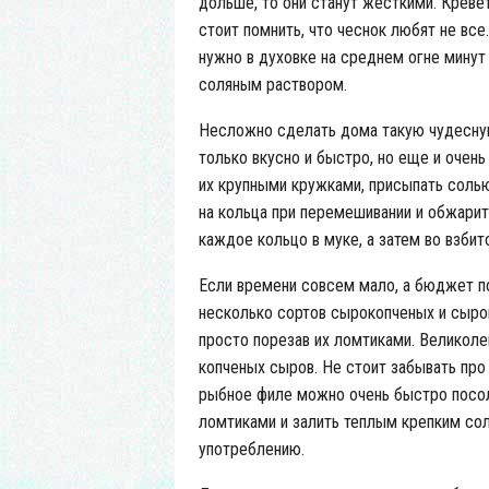
дольше, то они станут жесткими. Креве
стоит помнить, что чеснок любят не все
нужно в духовке на среднем огне минут 
соляным раствором.
Несложно сделать дома такую чудесную 
только вкусно и быстро, но еще и очен
их крупными кружками, присыпать солью
на кольца при перемешивании и обжарит
каждое кольцо в муке, а затем во взбит
Если времени совсем мало, а бюджет по
несколько сортов сырокопченых и сыров
просто порезав их ломтиками. Великоле
копченых сыров. Не стоит забывать пр
рыбное филе можно очень быстро посол
ломтиками и залить теплым крепким сол
употреблению.