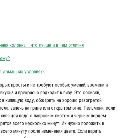
Закуски к пиву
ная колонна – что лучше и в чем отличия
кому?
 в домашних условиях?
орых просты и не требуют особых умений, времени и
вкусна и прекрасно подходит к пиву. Это сосиски,
х в кипящую воду, обжарить на хорошо разогретой
ла, запечь на гриле или открытом огне. Пельмени, если
я в кипящей воде с лавровым листом и черным перцем
арятся всего несколько минут. Их нужно положить в
всего минуту после изменения цвета. Если варить