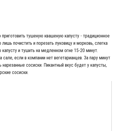
ейк из курицы к пиву
приготовить тушеную квашеную капусту - традиционное
 лишь почистить и порезать луковицу и морковь, слегка
 капусту и тушить на медленном огне 15-20 минут.
 сале, если в компании нет вегетарианцев. За пару минут
ь нарезанные сосиски. Пикантный вкус будет у капусты,
рские сосиски.