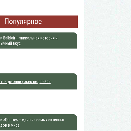
Популярное
и Balblair – уникальная история и
бычный вкус
ток джонни уокер ред лейбл
и «Грантс» – один из самых активных
дов в мире