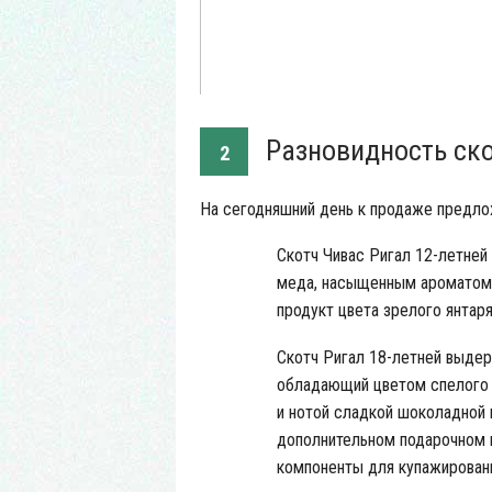
Разновидность ско
2
На сегодняшний день к продаже предл
Скотч Чивас Ригал 12-летней
меда, насыщенным ароматом 
продукт цвета зрелого янтар
Скотч Ригал 18-летней выдер
обладающий цветом спелого 
и нотой сладкой шоколадной 
дополнительном подарочном в
компоненты для купажирован