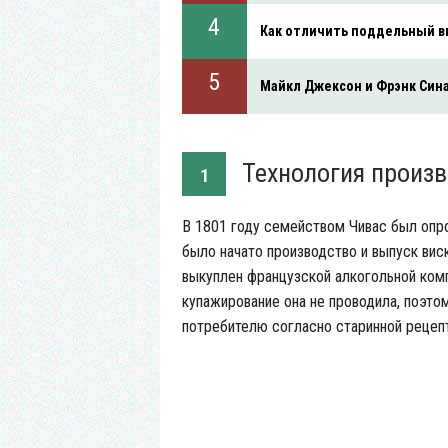
Как отличить поддельный в
Майкл Джексон и Фрэнк Син
Технология произв
1
В 1801 году семейством Чивас был опро
было начато производство и выпуск вис
выкуплен французской алкогольной комп
купажирование она не проводила, поэто
потребителю согласно старинной рецеп