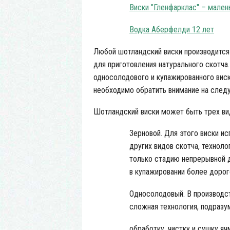
Виски "Гленфарклас" – мален
Водка Аберфелди 12 лет
Любой шотландский виски производится
для приготовления натурального скотча
односолодового и купажированного виски
необходимо обратить внимание на сле
Шотландский виски может быть трех ви
Зерновой. Для этого виски ис
других видов скотча, техноло
только стадию непрерывной д
в купажировании более дорог
Односолодовый. В производст
сложная технология, подраз
обработку, чистку и сушку яч