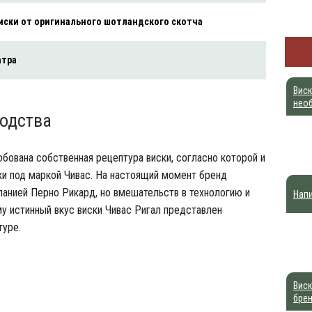
иски от оригинального шотландского скотча
атра
Виск
нео
одства
бована собственная рецептура виски, согласно которой и
ки под маркой Чивас. На настоящий момент бренд
анией Перно Рикард, но вмешательств в технологию и
Напи
му истинный вкус виски Чивас Ригал представлен
туре.
Виск
брен