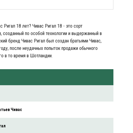
 Ригал 18 лет? Чивас Ригал 18 - это сорт
, созданный по особой технологии и выдержанный в
кий бренд Чивас Ригал был создан братьями Чивас,
году, после неудачных попыток продажи обычного
го в то время в Шотландии.
атьев Чивас
гал