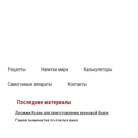
Рецепты
Напитки мира
Калькуляторы
Самогонные аппараты
Контакты
Последние материалы
Дрожжи Кодзи для приготовления зерновой браги
Самая знаменитая подделка вина
Израильский ликёр Tubi 60 — настоящий хит
Непрерывная бражная колонна — НБК