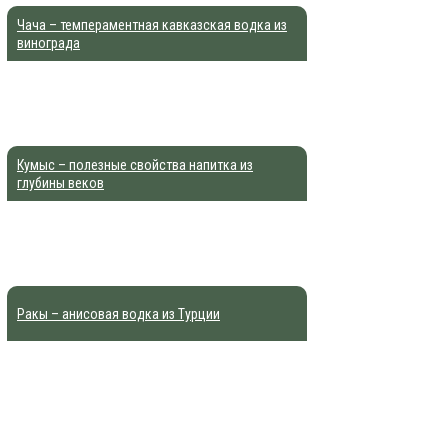
Чача – темпераментная кавказская водка из
винограда
Кумыс – полезные свойства напитка из
глубины веков
Ракы – анисовая водка из Турции