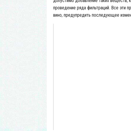
допустимо добавление таких веществ, к
проведение ряда фильтраций. Все эти п
вино, предупредить последующее измене