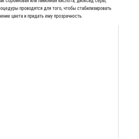
ак сорбиновая или лимонная кислота, диоксид серы,
роцедуры проводятся для того, чтобы стабилизировать
ние цвета и придать ему прозрачность.