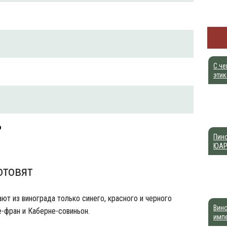
С че
этик
о
Пин
ЮА
отовят
ют из винограда только синего, красного и черного
Вино
е-фран и Каберне-совиньон.
имп