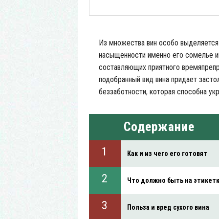
Из множества вин особо выделяется 
насыщенности именно его сомелье им
составляющих приятного времяпрепро
подобранный вид вина придает засто
беззаботности, которая способна ук
Содержание
Как и из чего его готовят
Что должно быть на этикет
Польза и вред сухого вина