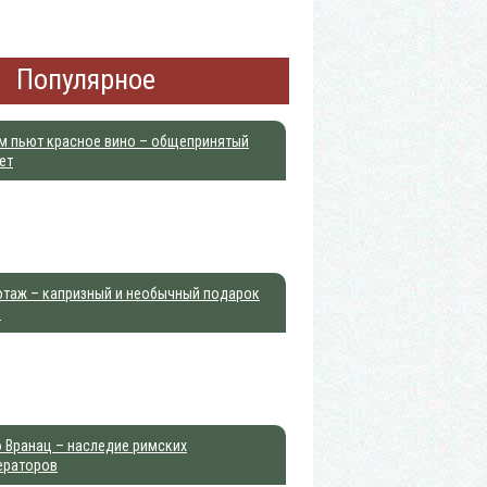
Популярное
м пьют красное вино – общепринятый
ет
отаж – капризный и необычный подарок
Р
 Вранац – наследие римских
ераторов