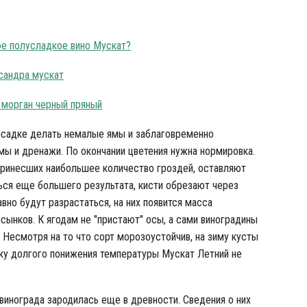
ое полусладкое вино Мускат?
сандра мускат
 морган черный пряный
ысадке делать немалые ямы и заблаговременно
мы и дренажи. По окончании цветения нужна нормировка.
, принесших наибольшее количество гроздей, оставляют
ться еще большего результата, кисти обрезают через
вно будут разрастаться, на них появится масса
сынков. К ягодам не "пристают" осы, а сами виноградины
 Несмотря на то что сорт морозоустойчив, на зиму кусты
ьку долгого понижения температуры Мускат Летний не
винограда зародилась еще в древности. Сведения о них