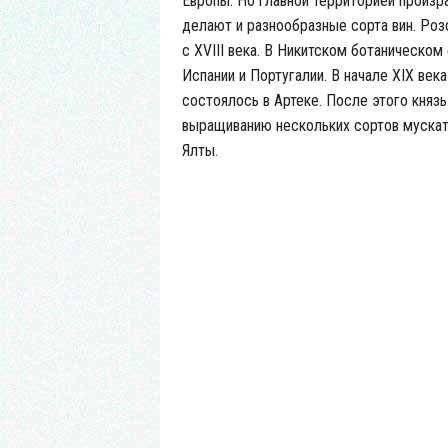
Европы. Но главной территорией произр
делают и разнообразные сорта вин. Ро
с XVIII века. В Никитском ботаническом
Испании и Португалии. В начале XIX век
состоялось в Артеке. После этого княз
выращиванию нескольких сортов мускат
Ялты.