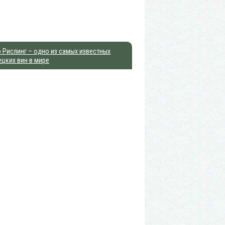
 Рислинг – одно из самых известных
цких вин в мире