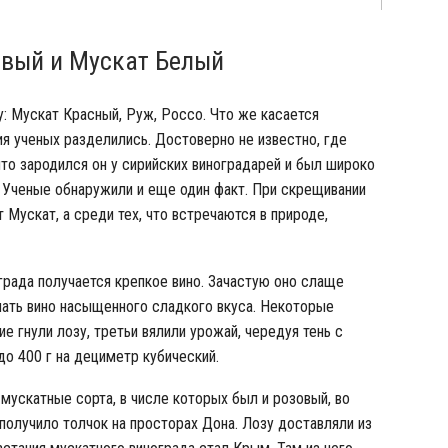
вый и Мускат Белый
у: Мускат Красный, Руж, Россо. Что же касается
ия ученых разделились. Достоверно не известно, где
что зародился он у сирийских виноградарей и был широко
. Ученые обнаружили и еще один факт. При скрещивании
Мускат, а среди тех, что встречаются в природе,
града получается крепкое вино. Зачастую оно слаще
лать вино насыщенного сладкого вкуса. Некоторые
ие гнули лозу, третьи вялили урожай, чередуя тень с
до 400 г на дециметр кубический.
мускатные сорта, в числе которых был и розовый, во
получило толчок на просторах Дона. Лозу доставляли из