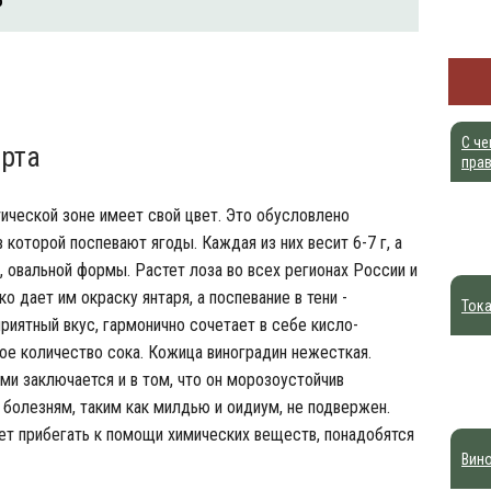
о
С че
рта
пра
ической зоне имеет свой цвет. Это обусловлено
которой поспевают ягоды. Каждая из них весит 6-7 г, а
, овальной формы. Растет лоза во всех регионах России и
 дает им окраску янтаря, а поспевание в тени -
Тока
риятный вкус, гармонично сочетает в себе кисло-
ое количество сока. Кожица виноградин нежесткая.
и заключается и в том, что он морозоустойчив
 болезням, таким как милдью и оидиум, не подвержен.
ет прибегать к помощи химических веществ, понадобятся
Вино