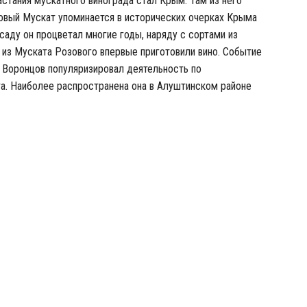
астания мускатного винограда стал Крым. Там из него
зовый Мускат упоминается в исторических очерках Крыма
 саду он процветал многие годы, наряду с сортами из
а из Муската Розового впервые приготовили вино. Событие
ь Воронцов популяризировал деятельность по
а. Наиболее распространена она в Алуштинском районе