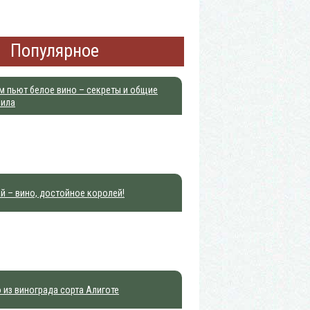
Популярное
м пьют белое вино – секреты и общие
вила
й – вино, достойное королей!
 из винограда сорта Алиготе