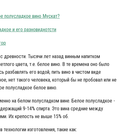
ое полусладкое вино Мускат?
адкое и его разновиднотсти
гор
 с древности. Тысячи лет назад винным напитком
етлого цвета, т.е. белое вино. В те времена оно было
сь разбавлять его водой, пить вино в чистом виде
ое, нет такого человека, который бы не пробовал или не
ое полусладкое белое вино.
менно на белом полусладком вине. Белое полусладкое -
одержащий 9-14% спирта. Это вина средние между
ми. Их крепость не выше 15% об.
 технологии изготовления, такие как: