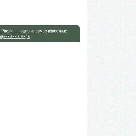
 Рислинг – одно из самых известных
цких вин в мире