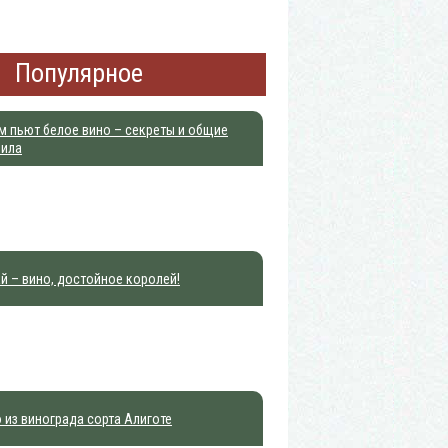
Популярное
м пьют белое вино – секреты и общие
вила
й – вино, достойное королей!
 из винограда сорта Алиготе