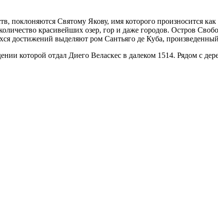
в, поклоняются Святому Якову, имя которого произносится как 
ое количество красивейших озер, гор и даже городов. Остров Сво
ся достижений выделяют ром Сантьяго де Куба, произведенный 
ении которой отдал Диего Веласкес в далеком 1514. Рядом с дере