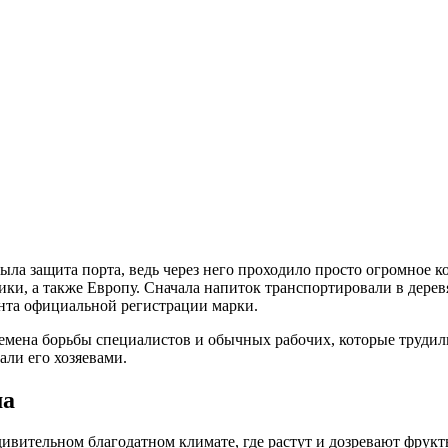
 была защита порта, ведь через него проходило просто огромное 
ки, а также Европу. Сначала напиток транспортировали в дерев
ента официальной регистрации марки.
времена борьбы специалистов и обычных рабочих, которые трудил
ли его хозяевами.
ма
дивительном благодатном климате, где растут и дозревают фрук