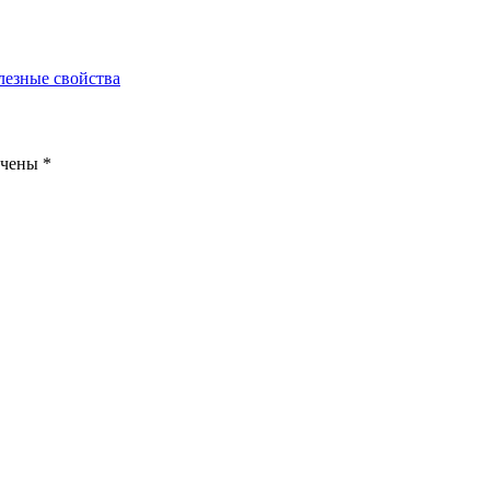
лезные свойства
ечены
*