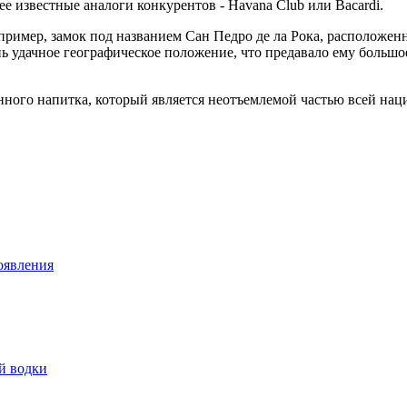
е известные аналоги конкурентов - Havana Club или Bacardi.
имер, замок под названием Сан Педро де ла Рока, расположенны
ь удачное географическое положение, что предавало ему большое
ного напитка, который является неотъемлемой частью всей нац
оявления
й водки