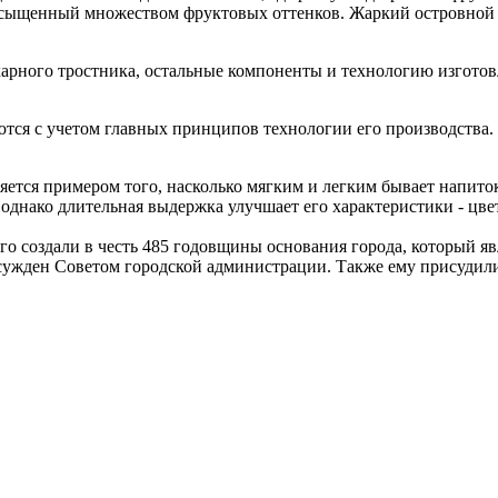
насыщенный множеством фруктовых оттенков. Жаркий островной 
ахарного тростника, остальные компоненты и технологию изготов
тся с учетом главных принципов технологии его производства. 
яется примером того, насколько мягким и легким бывает напито
однако длительная выдержка улучшает его характеристики - цве
 создали в честь 485 годовщины основания города, который явл
исужден Советом городской администрации. Также ему присудил