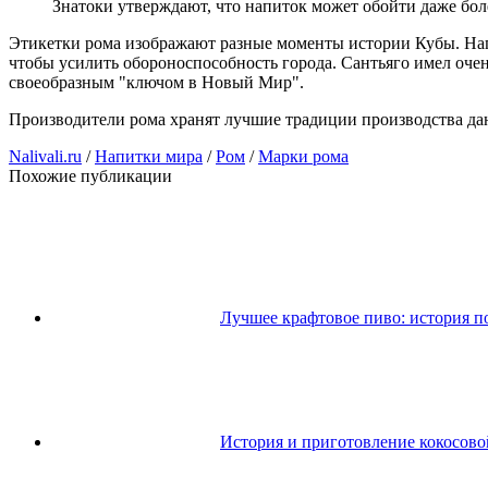
Знатоки утверждают, что напиток может обойти даже боле
Этикетки рома изображают разные моменты истории Кубы. Напр
чтобы усилить обороноспособность города. Сантьяго имел очен
своеобразным "ключом в Новый Мир".
Производители рома хранят лучшие традиции производства дан
Nalivali.ru
/
Напитки мира
/
Ром
/
Марки рома
Похожие публикации
Лучшее крафтовое пиво: история п
История и приготовление кокосово