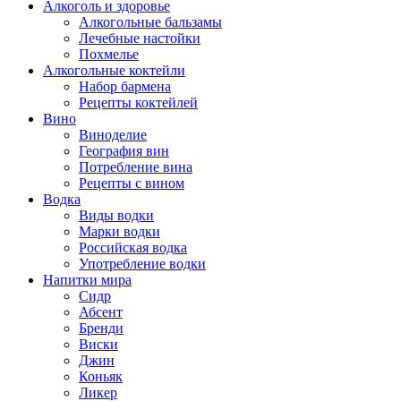
Алкоголь и здоровье
Алкогольные бальзамы
Лечебные настойки
Похмелье
Алкогольные коктейли
Набор бармена
Рецепты коктейлей
Вино
Виноделие
География вин
Потребление вина
Рецепты с вином
Водка
Виды водки
Марки водки
Российская водка
Употребление водки
Напитки мира
Cидр
Абсент
Бренди
Виски
Джин
Коньяк
Ликер