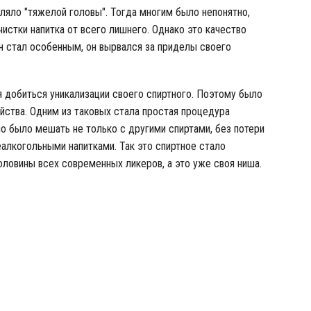
ляло "тяжелой головы". Тогда многим было непонятно,
чистки напитка от всего лишнего.
Однако это качество
н стал особенным, он вырвался за приделы своего
 добиться уникализации своего спиртного. Поэтому было
йства. Одним из таковых стала простая процедура
о было мешать не только с другими спиртами, без потери
неалкогольными напитками. Так это спиртное стало
оловины всех современных ликеров, а это уже своя ниша.