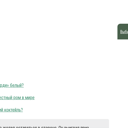
Выб
арди» белый?
естный ром в мире
ий коктейль?
 желал оставаться в стороне. Он выиграл приз,