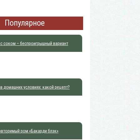
Популярное
 с соком – беспроигрышный вариант
в домашних условиях: какой рецепт?
овторимый ром «Бакарди блэк»