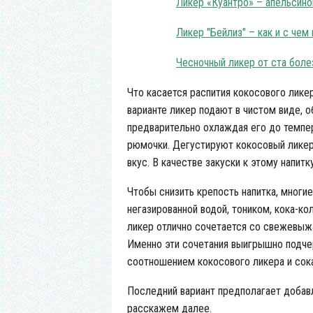
Ликер «Куантро» – апельсино
Ликер "Бейлиз" – как и с чем
Чесночный ликер от ста боле
Что касается распития кокосового ликер
варианте ликер подают в чистом виде, о
предварительно охлаждая его до темпер
рюмочки. Дегустируют кокосовый ликер
вкус. В качестве закуски к этому напи
Чтобы снизить крепость напитка, многи
негазированной водой, тоником, кока-ко
ликер отлично сочетается со свежевыж
Именно эти сочетания выигрышно подче
соотношением кокосового ликера и сока
Последний вариант предполагает добавл
расскажем далее.