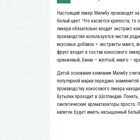
Настоящий ликер Малибу производят на
белый цвет. Что касается крепости, то 
ликера обязательно входит экстракт ко
производстве используется чистая родни
вкусовых добавок
–
экстракты манго, ан
фрукт входит в состав кокосового ликер
оранжевый, банан – желтый, манго – кр
Датой основания компании Малибу счит
популярной марки передано знаменитой 
производству кокосового ликера находит
бутылки проходит в Шотландии. Понять,
синтетические ароматизаторы просто. 
напиток будет иметь насыщенный белый 