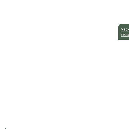
Чесн
сил
совый ликер «Малибу»