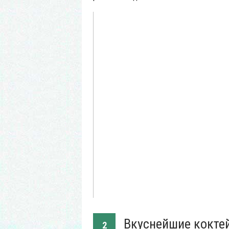
Вкуснейшие кокте
2