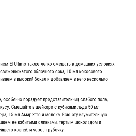
тейль «Пина Колада»
нием El Ultimo также легко смешать в домашних условиях.
свежевыжатого яблочного сока, 10 мл кокосового
ливаем в высокий бокал и добавляем в него несколько
, особенно порадует представительниц слабого пола,
кусу. Смешайте в шейкере с кубиками льда 50 мл
кера, 15 мл Амаретто и молока. Всю эту изумительную
рашаем ее взбитыми сливками, тертым шоколадом и
шего коктейля через трубочку.