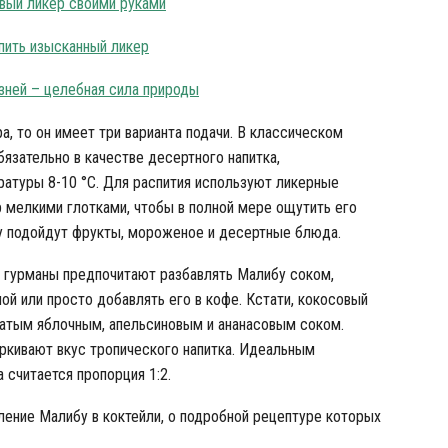
вый ликер своими руками
 пить изысканный ликер
зней – целебная сила природы
а, то он имеет три варианта подачи.
В классическом
бязательно в качестве десертного напитка,
атуры 8-10 °С.
Для распития используют ликерные
 мелкими глотками, чтобы в полной мере ощутить его
тку подойдут фрукты, мороженое и десертные блюда.
е гурманы предпочитают разбавлять Малибу соком,
лой или просто добавлять его в кофе. Кстати, кокосовый
атым яблочным, апельсиновым и ананасовым соком.
ркивают вкус тропического напитка. Идеальным
 считается пропорция 1:2.
ение Малибу в коктейли, о подробной рецептуре которых