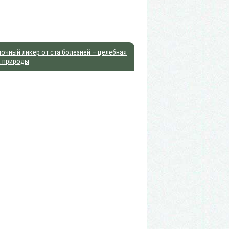
очный ликер от ста болезней – целебная
а природы