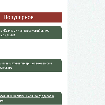
Популярное
р «Куантро» – апельсиновый ликер
ими руками
м пить мятный ликер – освежаемся в
нюю жару
гольные напитки: сколько градусов в
ере