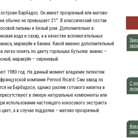
 острове Барбадос. Он имеет прозрачный или матово-
она обычно не превышает 21°. В классический состав
косовой пальмы и белый ром. Дополнительно в
ковая вода и сахар, а в качестве вспомогательных
Лике
анаса, маракуйи и банана. Какой именно дополнительный
сво
а легко понять по цвету горлышка бутылки: ананас –
асный, маракуйя – сиреневый.
ают 1980 год. На данный момент владение патентом
французской компании Pernod Ricard. Сам завод по
С че
ся на Барбадосе, однако разлив готового напитка в
лет
 присутствуют в ликере натуральные компоненты или
При использовании настоящего кокосового экстракта
цвет, а в случае подделки – матово-прозрачный.
Алко
лик