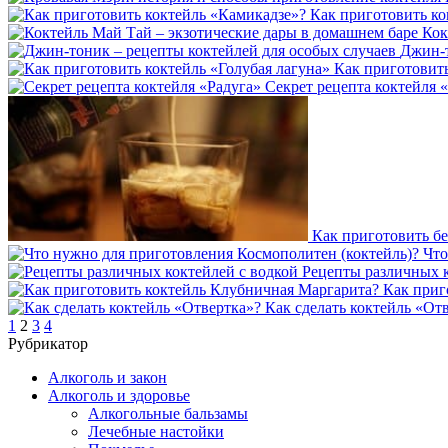
Как приготовить ко
Кок
Джин-т
Как приготовить
Секрет рецепта коктейля 
Как приготовить б
Что
Рецепты различных к
Как приг
Как сделать коктейль «От
1
2
3
4
Рубрикатор
Алкоголь и закон
Алкоголь и здоровье
Алкогольные бальзамы
Лечебные настойки