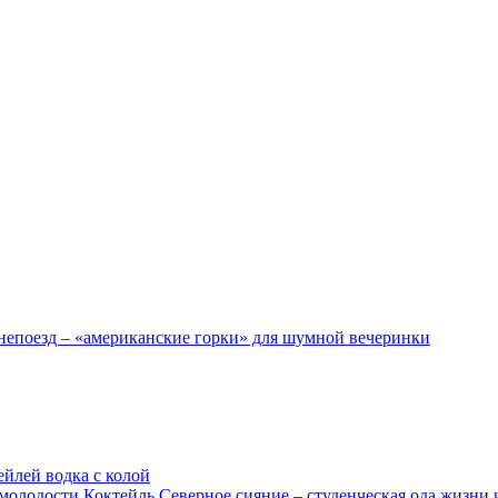
непоезд – «американские горки» для шумной вечеринки
ейлей водка с колой
Коктейль Северное сияние – студенческая ода жизни 