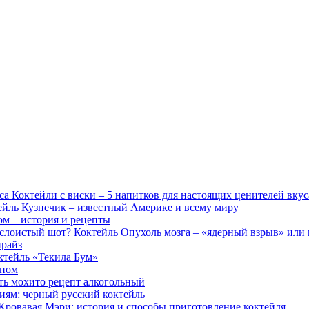
Коктейли с виски – 5 напитков для настоящих ценителей вкус
ейль Кузнечик – известный Америке и всему миру
ом – история и рецепты
Коктейль Опухоль мозга – «ядерный взрыв» или
нрайз
ктейль «Текила Бум»
ином
ть мохито рецепт алкогольный
иям: черный русский коктейль
Кровавая Мэри: история и способы приготовление коктейля