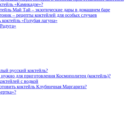
ктейль «Камикадзе»?
тейль Май Тай – экзотические дары в домашнем баре
оник – рецепты коктейлей для особых случаев
 коктейль «Голубая лагуна»
«Радуга»
елый русский коктейль?
 нужно для приготовления Космополитен (коктейль)?
октейлей с водкой
отовить коктейль Клубничная Маргарита?
вертка»?