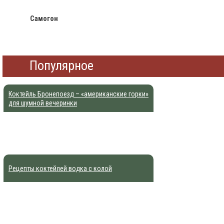
Самогон
Популярное
Коктейль Бронепоезд – «американские горки»
для шумной вечеринки
Рецепты коктейлей водка с колой