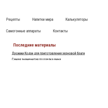
Рецепты
Напитки мира
Калькуляторы
Самогонные аппараты
Контакты
Последние материалы
Дрожжи Кодзи для приготовления зерновой браги
Самая знаменитая подделка вина
Израильский ликёр Tubi 60 — настоящий хит
Непрерывная бражная колонна — НБК
Домашний рецепт перцовки
Пилснер Урквелл — великое чешское пиво
Байцзю — китайская водка
Популярные статьи