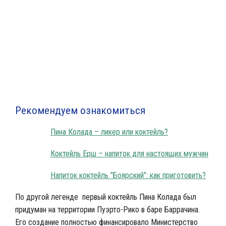
Карибский коктейль Пина Колада
Рекомендуем ознакомиться
Пина Колада – ликер или коктейль?
Коктейль Ерш – напиток для настоящих мужчин
Напиток коктейль "Боярский": как приготовить?
По другой легенде первый коктейль Пина Колада был
придуман на территории Пуэрто-Рико в баре Баррачина.
Его создание полностью финансировало Министерство