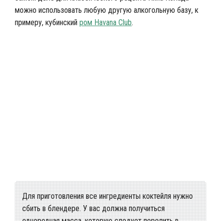
можно использовать любую другую алкогольную базу, к
примеру, кубинский
ром
Havana Club
.
Пуэрто-риканкий ром для создания коктейля
Для приготовления все ингредиенты коктейля нужно
сбить в блендере. У вас должна получиться
однородная масса, которую следует перелить в