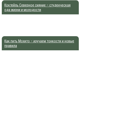
Коктейль Северное сияние – студенческая
ода жизни и молодости
Как пить Мохито – изучаем тонкости и новые
правила