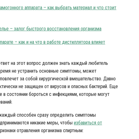
амогонного аппарата – как выбрать материал и что стоит
елье – залог быстрого восстановления организма
арате – как и на что в работе дистиллятора влияет
ответ на этот вопрос должен знать каждый любитель
овремя не устранить основные симптомы, может
 повлечет за собой хирургической вмешательство. Давно
актически не защищен от вирусов и опасных бактерий. Еще
не в состоянии бороться с инфекциями, которые могут
ваний.
не каждый способен сразу определить симптомы
редпринимаются никакие меры, чтобы
избавиться от
ризнаки отравления организма спиртным: