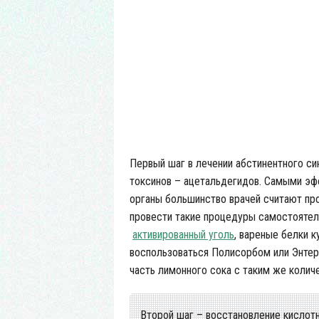
Паста для
Первый шаг в лечении абстинентного с
токсинов – ацетальдегидов. Самыми эф
органы большинство врачей считают пр
провести такие процедуры самостоятел
активированный уголь
, вареные белки 
воспользоваться
Полисорбом
или
Энте
часть лимонного сока с таким же колич
Второй шаг – восстановление кислотн