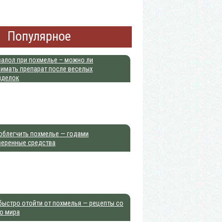
Популярное
алол при похмелье – можно ли
имать препарат после веселых
иделок
облегчить похмелье — годами
веренные средства
быстро отойти от похмелья — рецепты со
о мира