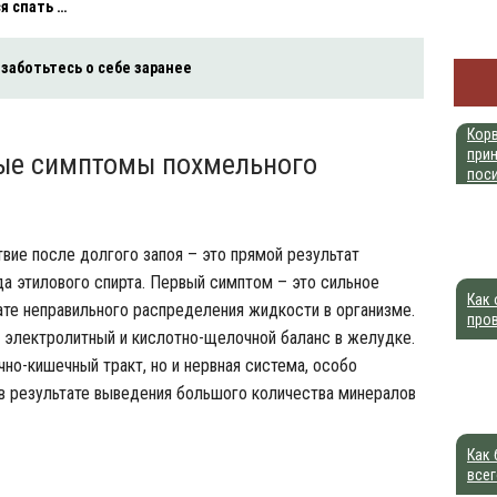
я спать …
заботьтесь о себе заранее
Корв
прин
ые симптомы похмельного
пос
твие после долгого запоя – это прямой результат
да этилового спирта. Первый симптом – это сильное
Как 
ате неправильного распределения жидкости в организме.
про
я электролитный и кислотно-щелочной баланс в желудке.
но-кишечный тракт, но и нервная система, особо
 в результате выведения большого количества минералов
Как 
всег