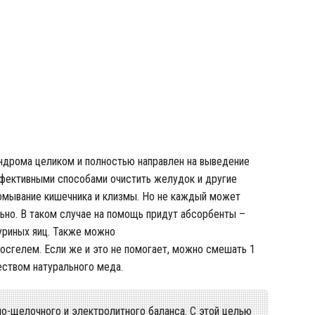
 приема внутрь при похмелье
индрома целиком и полностью направлен на выведение
фективными способами очистить желудок и другие
омывание кишечника и клизмы. Но не каждый может
ьно. В таком случае на помощь придут абсорбенты –
куриных яиц. Также можно
росгелем
. Если же и это не помогает, можно смешать 1
еством натурального меда.
о-щелочного и электролитного баланса. С этой целью