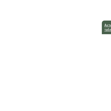
Акти
табл
Похмелье на утро