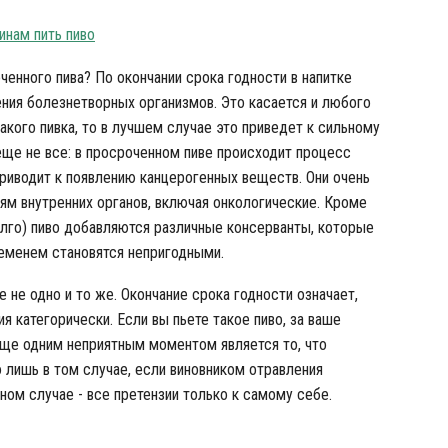
нам пить пиво
ченного пива? По окончании срока годности в напитке
ния болезнетворных организмов. Это касается и любого
такого пивка, то в лучшем случае это приведет к сильному
еще не все: в просроченном пиве происходит процесс
риводит к появлению канцерогенных веществ. Они очень
иям внутренних органов, включая онкологические. Кроме
олго) пиво добавляются различные консерванты, которые
ременем становятся непригодными.
е не одно и то же. Окончание срока годности означает,
я категорически. Если вы пьете такое пиво, за ваше
Еще одним неприятным моментом является то, что
лишь в том случае, если виновником отравления
ном случае - все претензии только к самому себе.