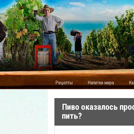
Рецепты
Напитки мира
Ка
Пиво оказалось про
пить?