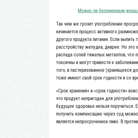
Можно ли беременным женщи
Так чем же грозит употребление просро
начинается процесс активного размноже
другого продукта питания. Если выпить 
расстройству желудка, диарее. Но это 
распада солей тяжелых металлов, что п
токсичны и могут привести к заболеван
того, в пастеризованное (хранящееся д
тоже имеют свой срок годности и со в
«Срок хранения» и «срок годности» вовс
что продукт непригоден для употреблени
будущее здоровье нельзя поручиться. 
получить компенсацию через суд можно 
является непросроченное пиво. В против