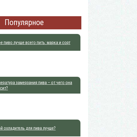
Популярное
е пиво лучше всего пить: марка и сорт
ература замерзания пива – от чего она
сит?
й охладитель для пива лучше?