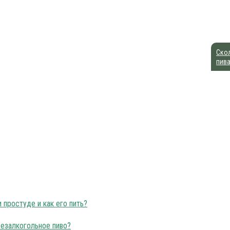
Скол
пив
и пить просроченное пиво?
 простуде и как его пить?
езалкогольное пиво?