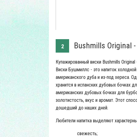
Bushmills Original
2
Купажированный виски Bushmills Origina
Виски Бушмиллс - это напиток холодной
американского дуба и из-под хереса. О
хранится в испанских дубовых бочках для
американских дубовых бочках для бурбо
золотистость, вкус и аромат. Этот спос
дошедший до наших дней.
Любители напитка выделяют характерны
свежесть;