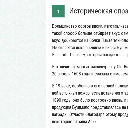
Историческая спр
1
Большинство сортов виски, изготавливае
такой способ больше отбирает вкус сам
вкус добирается из бочки. Такая технол
Не является исключением и виски Бушми
Bushmills Distillery, которая находится 
В отличие от многих вискикурен, у Old Bu
20 апреля 1608 года и связана с имене
В 19 веке, особенно в его первой полов
ней вспыхнул пожар, вследствие чего з
1890 году, оно было построено вновь, и
продукция Бушмилс представлялась на м
награды. Отчасти благодаря этому прод
некоторые страны Азии.