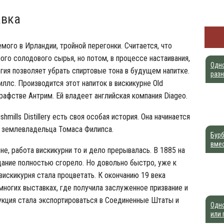
авка
мого в Ирландии, тройной перегонки. Считается, что
ого солодового сырья, но потом, в процессе настаивания,
Одн
огия позволяет убрать спиртовые тона в будущем напитке.
раз
ллс. Производится этот напиток в вискикурне Old
в графстве Антрим. Ей владеет английская компания Diageo.
shmills Distillery есть своя особая история. Она начинается
м землевладельца Томаса Филипса.
Бурб
вме
ине, работа вискикурни то и дело прерывалась. В 1885 на
дание полностью сгорело. Но довольно быстро, уже к
 вискикурня стала процветать. К окончанию 19 века
ногих выставках, где получила заслуженное призвание и
укция стала экспортироваться в Соединенные Штаты и
Одн
или