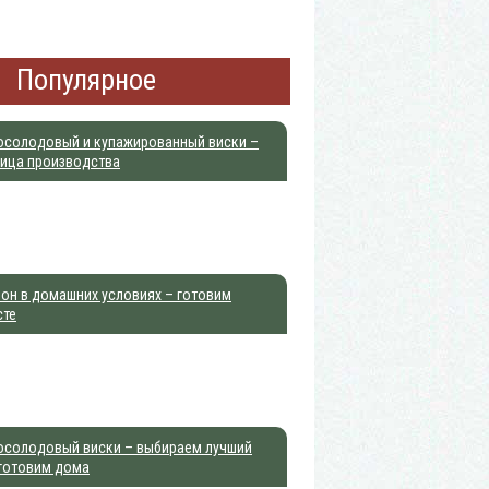
Популярное
осолодовый и купажированный виски –
ница производства
он в домашних условиях – готовим
сте
осолодовый виски – выбираем лучший
 готовим дома