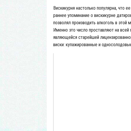
Вискикурня настолько популярна, что е
раннее упоминание о вискикурне датиро
позволял производить алкоголь в этой м
Именно это число проставляют на всей п
являющейся старейшей лицензированной
виски: купажированные и односолодовые