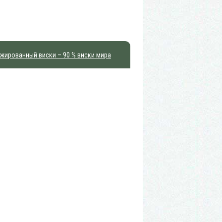
жированный виски – 90 % виски мира