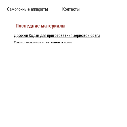
Самогонные аппараты
Контакты
Последние материалы
Дрожжи Кодзи для приготовления зерновой браги
Самая знаменитая подделка вина
Израильский ликёр Tubi 60 — настоящий хит
Непрерывная бражная колонна — НБК
Домашний рецепт перцовки
Пилснер Урквелл — великое чешское пиво
Байцзю — китайская водка
Популярные статьи
Что представляет собой финская водка Minttu?
Лидер продаж алкогольных напитков – водка «Zero»
История происхождения водки «Грей Гус»
Чем так хороша казахстанская водка?