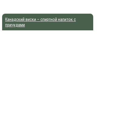
Канадский виски – спиртной напиток с
причудами