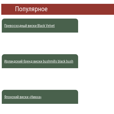
Популярное
Превосходный виски Black Velvet
Ирландский бренд виски bushmills black bush
Японский виски «Никка»