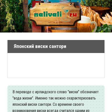
Японский виски сантори
В переводе с ирландского слово "виски" обозначает
"вода жизни". Именно так можно охарактеризовать
японский виски сантори. Со времени своего
возникновения виски всегда считался одним из