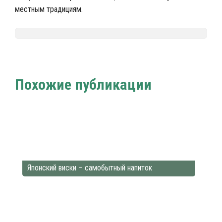
местным традициям.
Nalivali.ru
Напитки мира
Виски
Марки виски
/
/
/
Похожие публикации
Японский виски – самобытный напиток