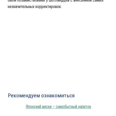
были позаимствованы у шотландцев с внесением самых
незначительных корректировок.
Виски Сантори в бокале
Рекомендуем ознакомиться
Японский виски – самобытный напиток