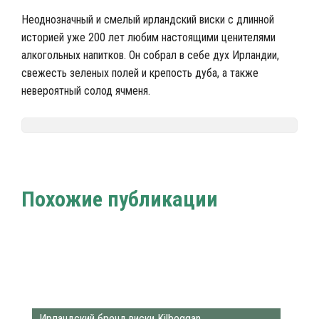
Неоднозначный и смелый ирландский виски с длинной
историей уже 200 лет любим настоящими ценителями
алкогольных напитков. Он собрал в себе дух Ирландии,
свежесть зеленых полей и крепость дуба, а также
невероятный солод ячменя.
Nalivali.ru
Напитки мира
Виски
Марки виски
/
/
/
Похожие публикации
Ирландский бренд виски Kilbeggan