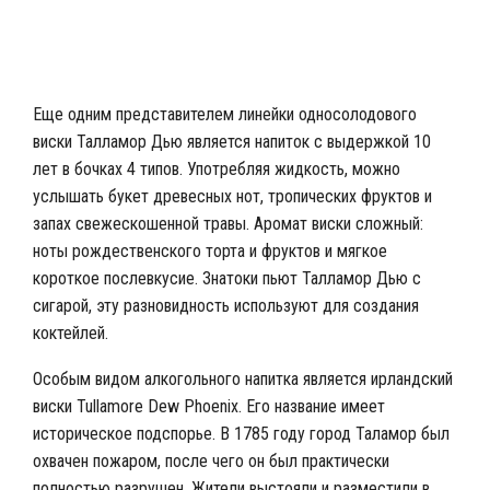
Неразбавленный виски с сигарой
Еще одним представителем линейки односолодового
виски Талламор Дью является напиток с выдержкой 10
лет в бочках 4 типов. Употребляя жидкость, можно
услышать букет древесных нот, тропических фруктов и
запах свежескошенной травы. Аромат виски сложный:
ноты рождественского торта и фруктов и мягкое
короткое послевкусие. Знатоки пьют Талламор Дью с
сигарой, эту разновидность используют для создания
коктейлей.
Особым видом алкогольного напитка является ирландский
виски Tullamore Dew Phoenix. Его название имеет
историческое подспорье. В 1785 году город Таламор был
охвачен пожаром, после чего он был практически
полностью разрушен. Жители выстояли и разместили в