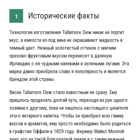
Исторические факты
1
Технология изготовления Tullamore Dew никак не портит
вкус, а емкости из-под вина не окрашивают жидкость в
темный цвет. Нежный золотистый оттенок с мягким
орехово-фруктовым вкусом перенесет в далекую
Ирландию с ее чудными напевами и зелеными лугами. Эта
марка давно приобрела славу и популярность и является
брендом этой страны.
Виски Tullamore Dew стало известным не сразу. Ему
пришлось проделать долгий путь, переходя из рук одного
хозяина к другому, пока не нашлось настоящего ценителя
этого янтарного напитка. Чтобы он приобрел всю гамму
вкусов и ароматов, ему просто необходимо было родиться
в графстве Оффали в 1829 году. Фермер Майкл Моллой
знал, что на такой благодатной земле и с таким нежным