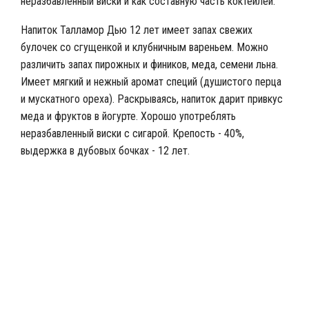
неразбавленный виски и как составную часть коктейлей.
Напиток Талламор Дью 12 лет имеет запах свежих
булочек со сгущенкой и клубничным вареньем. Можно
различить запах пирожных и фиников, меда, семени льна.
Имеет мягкий и нежный аромат специй (душистого перца
и мускатного ореха). Раскрываясь, напиток дарит привкус
меда и фруктов в йогурте. Хорошо употреблять
неразбавленный виски с сигарой. Крепость - 40%,
выдержка в дубовых бочках - 12 лет.