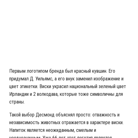
Ирландский напиток «Tullamore Dew»
Первым логотипом бренда был красный кувшин. Его
придумал Д. Уильямс, а его внук заменил изображение и
цвет этикетки. Виски украсил национальный зеленый цвет
Ирландии и 2 волкодава, которые тоже символичны для
страны.
Такой выбор Десмонд объяснял просто: отважность и
независимость животных отражается в характере виски.
Напиток является неожиданным, смелым и
неоднозначным. Уже 66 лет этот логотип является