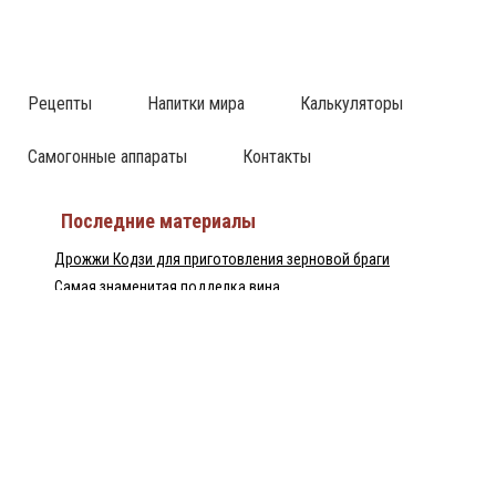
Рецепты
Напитки мира
Калькуляторы
Самогонные аппараты
Контакты
Последние материалы
Дрожжи Кодзи для приготовления зерновой браги
Самая знаменитая подделка вина
Израильский ликёр Tubi 60 — настоящий хит
Непрерывная бражная колонна — НБК
Домашний рецепт перцовки
Пилснер Урквелл — великое чешское пиво
Байцзю — китайская водка
Популярные статьи