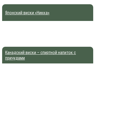
Японский виски «Никка»
Канадский виски – спиртной напиток с
причудами