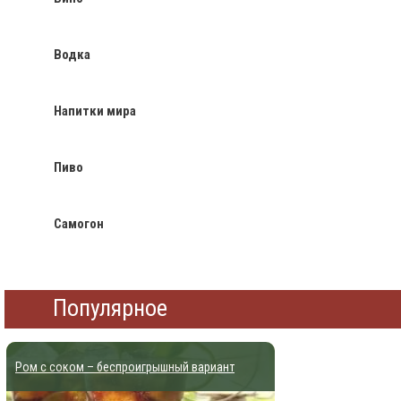
Водка
Напитки мира
Пиво
Самогон
Популярное
Ром с соком – беспроигрышный вариант