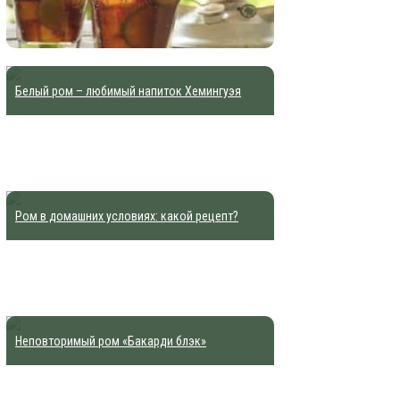
Белый ром – любимый напиток Хемингуэя
Ром в домашних условиях: какой рецепт?
Неповторимый ром «Бакарди блэк»