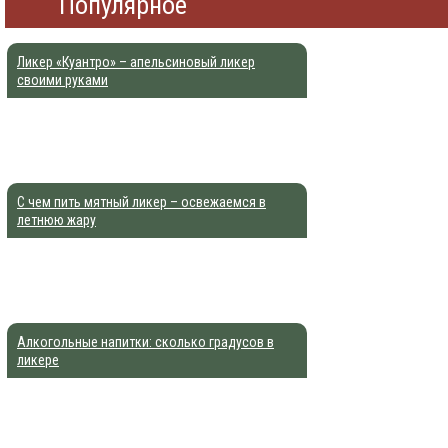
Популярное
Ликер «Куантро» – апельсиновый ликер
своими руками
С чем пить мятный ликер – освежаемся в
летнюю жару
Алкогольные напитки: сколько градусов в
ликере