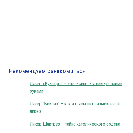
Клубничный ликер в домашних условиях
Рекомендуем ознакомиться
Ликер «Куантро» – апельсиновый ликер своими
руками
Ликер "Бейлиз" – как и с чем пить изысканный
ликер
Ликер Шартрез – тайна католического ордена