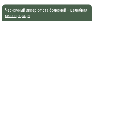
Чесночный ликер от ста болезней – целебная
сила природы