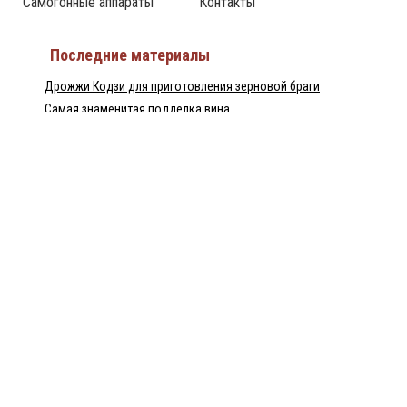
Самогонные аппараты
Контакты
Последние материалы
Дрожжи Кодзи для приготовления зерновой браги
Самая знаменитая подделка вина
Израильский ликёр Tubi 60 — настоящий хит
Непрерывная бражная колонна — НБК
Домашний рецепт перцовки
Пилснер Урквелл — великое чешское пиво
Байцзю — китайская водка
Популярные статьи
Что представляет собой финская водка Minttu?
Лидер продаж алкогольных напитков – водка «Zero»
История происхождения водки «Грей Гус»
Чем так хороша казахстанская водка?