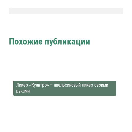
Nalivali.ru
Напитки мира
Ликер
Виды ликеров по
/
/
/
вкусам
Похожие публикации
Ликер «Куантро» – апельсиновый ликер своими
руками