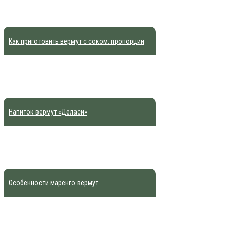
Как приготовить вермут с соком: пропорции
Напиток вермут «Деласи»
Особенности маренго вермут