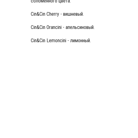
соломенного цвета.
Cin&Cin Cherry - вишневый.
Cin&Cin Oranсini - апельсиновый.
Cin&Cin Lemonсini - лимонный.
Вермут Cin Cin