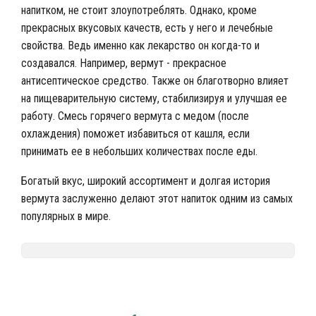
напитком, не стоит злоупотреблять. Однако, кроме
прекрасных вкусовых качеств, есть у него и лечебные
свойства. Ведь именно как лекарство он когда-то и
создавался. Например, вермут - прекрасное
антисептическое средство. Также он благотворно влияет
на пищеварительную систему, стабилизируя и улучшая ее
работу. Смесь горячего вермута с медом (после
охлаждения) поможет избавиться от кашля, если
принимать ее в небольших количествах после еды.
Богатый вкус, широкий ассортимент и долгая история
вермута заслуженно делают этот напиток одним из самых
популярных в мире.
Nalivali.ru
Вино
Виноделие
Крепленое вино
Вермут
/
/
/
/