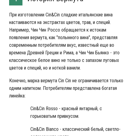
При изготовлении Сin&Сin сладкие итальянские вина
настаиваются на экстрактах цветов, трав, и специй.
Например, Чин Чин Россо обращается к истокам
появления вермута, как "полынного вина", представляя
современным потребителям вкус, известный еще во
времена Древней Греции и Рима, а Чин Чин Бьянко - это
классическое белое вино не только с запахом луговых
цветов и специй, но и ноткой ванили.
Конечно, марка вермута Cin Cin не ограничивается только
одним напитком. Потребителям представлена богатая
линейка:
Сin&Сin Rosso - красный янтарный, с
горьковатым привкусом.
Cin&Cin Bianco - классический белый, светло-