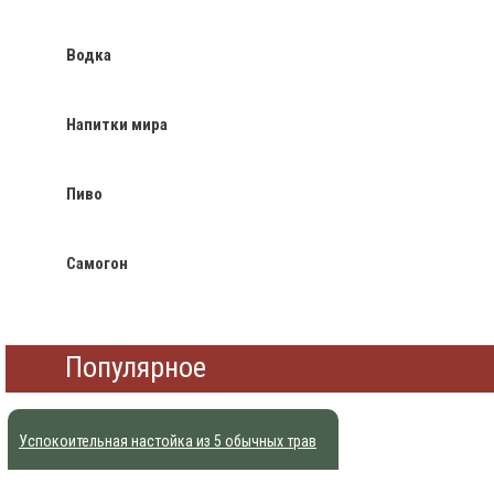
Водка
Напитки мира
Пиво
Самогон
Популярное
Успокоительная настойка из 5 обычных трав