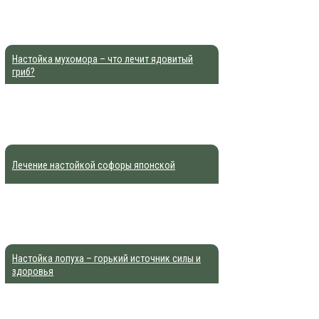
Настойка мухомора – что лечит ядовитый
гриб?
Лечение настойкой софоры японской
Настойка лопуха – горький источник силы и
здоровья